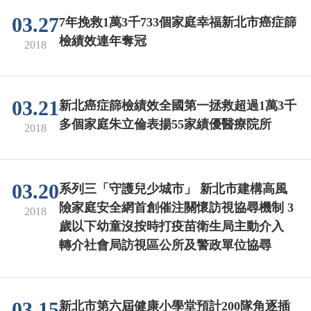
03.27
7年挽救1萬3千733個家庭幸福新北市癌症篩
檢績效連年奪冠
2018
03.21
新北癌症篩檢績效全國第一拯救超過1萬3千
多個家庭朱立倫表揚55家績優醫療院所
2018
03.20
系列三「守護兒少城市」 新北市建構高風
險家庭安全網首創催注關懷訪視協尋機制 3
2018
歲以下幼童沒按時打疫苗衛生局主動介入
轉介社會局訪視區公所及警政單位協尋
03.15
新北市第六屆健康小學堂預計200隊角逐插